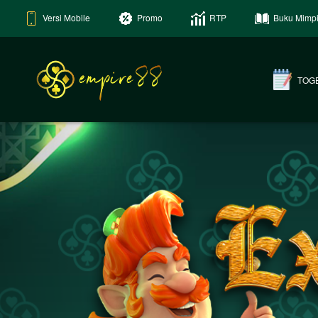
Versi Mobile
Promo
RTP
Buku Mimp
TOG
Previous