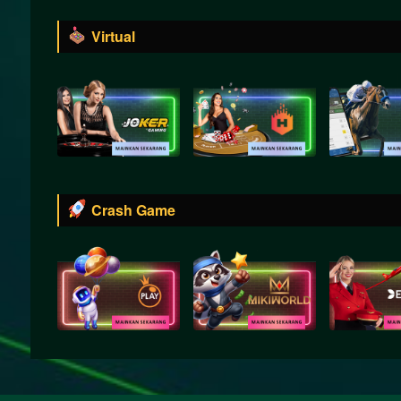
Crash Game
Bekerja sama dengan BANK :