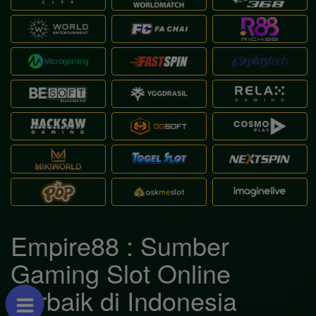
Empire88 : Sumber
Gaming Slot Online
Terbaik di Indonesia