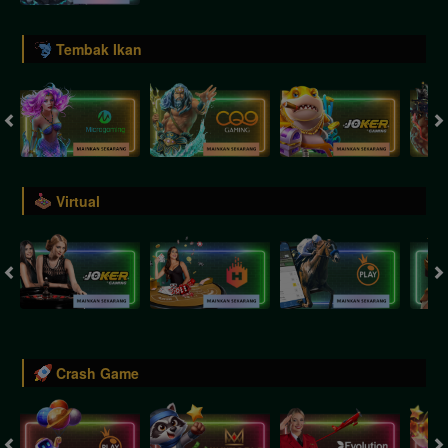
Tembak Ikan
Virtual
Crash Game