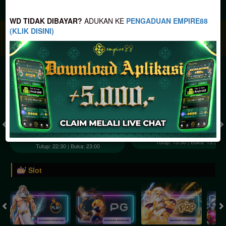
JACKPOT PROGRESIF
WD TIDAK DIBAYAR?
ADUKAN KE
PENGADUAN EMPIRE88
(KLIK DISINI)
IDR
2,904,416,701.72
Togel
SYDNEY POOLS
HONGKONG POOLS
( Setiap Hari )
( Setiap Hari )
Minggu
8
0
8
Sabtu
2
7
9
7
09/08/2026
08/08/2026
Tutup: 13:30 | Buka: 13:55
Tutup: 22:30 | Buka: 23:00
Slot