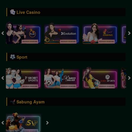
Live Casino
Sport
Sabung Ayam