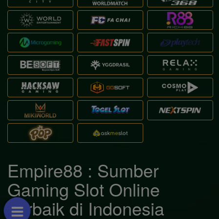
Empire88 : Sumber
Gaming Slot Online
Terbaik di Indonesia