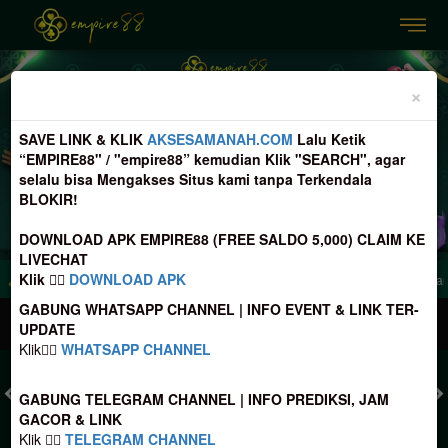
Previous
Nex
×
SAVE LINK & KLIK
AKSESAMANAH.COM
Lalu Ketik
“EMPIRE88" / "empire88” kemudian Klik "SEARCH", agar
selalu bisa Mengakses Situs kami tanpa Terkendala
BLOKIR!
DOWNLOAD APK EMPIRE88 (FREE SALDO 5,000) CLAIM KE
LIVECHAT
Klik 👉🏻
DOWNLOAD APK
 perhatikan Nomer Rekening tujuan Deposit, sebelum melakukan transfer agar tidak
GABUNG WHATSAPP CHANNEL | INFO EVENT & LINK TER-
MASUK
DAFTAR
UPDATE
Klik👉🏼
WHATSAPP CHANNEL
GABUNG TELEGRAM CHANNEL | INFO PREDIKSI, JAM
GACOR & LINK
TOGEL
SLOT
LIVE CASINO
SPORT
SABUNG AYAM
TEM
Klik 👉🏼
TELEGRAM CHANNEL